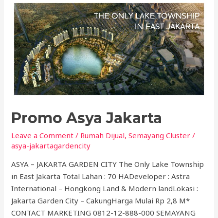
Promo
Asya
Jakarta
Promo Asya Jakarta
Leave a Comment
/
Rumah Dijual
,
Semayang Cluster
/
asya-jakartagardencity
ASYA – JAKARTA GARDEN CITY The Only Lake Township
in East Jakarta Total Lahan : 70 HADeveloper : Astra
International – Hongkong Land & Modern landLokasi :
Jakarta Garden City – CakungHarga Mulai Rp 2,8 M*
CONTACT MARKETING 0812-12-888-000 SEMAYANG