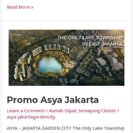
Read More »
Promo
Asya
Jakarta
Promo Asya Jakarta
Leave a Comment
/
Rumah Dijual
,
Semayang Cluster
/
asya-jakartagardencity
ASYA – JAKARTA GARDEN CITY The Only Lake Township